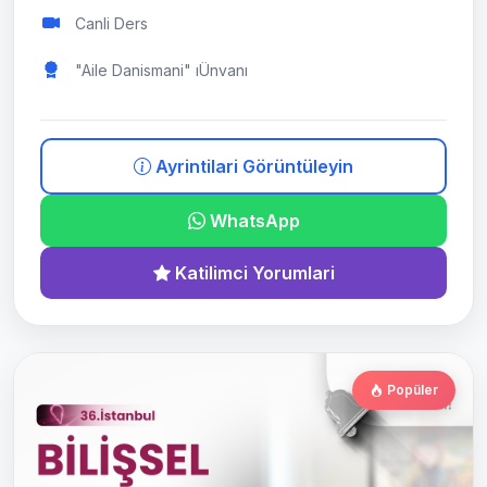
Canli Ders
"Aile Danismani" ıÜnvanı
Ayrintilari Görüntüleyin
WhatsApp
Katilimci Yorumlari
Popüler