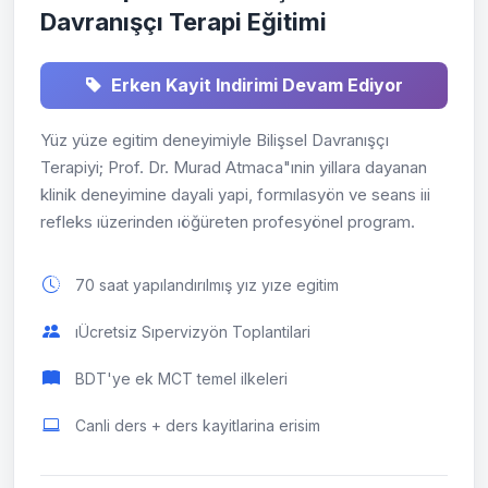
Davranışçı Terapi Eğitimi
Erken Kayit Indirimi Devam Ediyor
Yüz yüze egitim deneyimiyle Bilişsel Davranışçı
Terapiyi; Prof. Dr. Murad Atmaca"ınin yillara dayanan
klinik deneyimine dayali yapi, formılasyön ve seans iıi
refleks ıüzerinden ıöğüreten profesyönel program.
70 saat yapılandırılmış yız yıze egitim
ıÜcretsiz Sıpervizyön Toplantilari
BDT'ye ek MCT temel ilkeleri
Canli ders + ders kayitlarina erisim