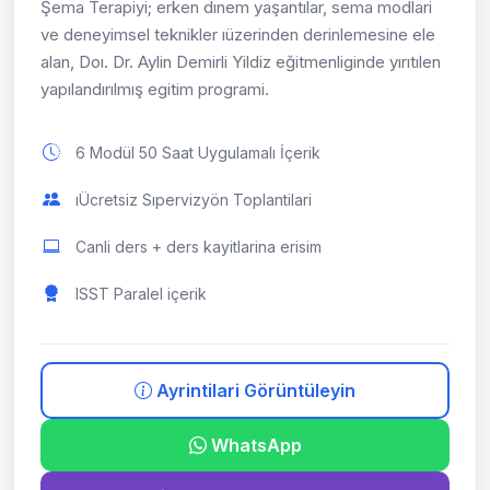
Şema Terapiyi; erken dınem yaşantılar, sema modlari
ve deneyimsel teknikler ıüzerinden derinlemesine ele
alan, Doı. Dr. Aylin Demirli Yildiz eğitmenliginde yırıtılen
yapılandırılmış egitim programi.
6 Modül 50 Saat Uygulamalı İçerik
ıÜcretsiz Sıpervizyön Toplantilari
Canli ders + ders kayitlarina erisim
ISST Paralel içerik
Ayrintilari Görüntüleyin
WhatsApp