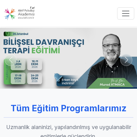
Bilişsel ve Davranışçı Terapiler 
Önceki
Sonr
Tüm Eğitim Programlarımız
Uzmanlik alaninizi, yapılandırılmış ve uygulanabilir
egitimlerle güçlendirin.