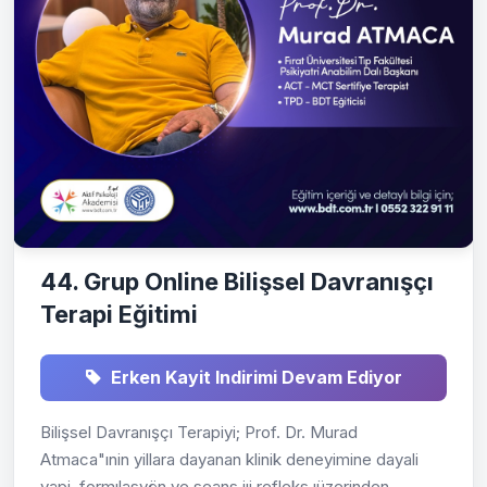
44. Grup Online Bilişsel Davranışçı
Terapi Eğitimi
Erken Kayit Indirimi Devam Ediyor
Bilişsel Davranışçı Terapiyi; Prof. Dr. Murad
Atmaca"ınin yillara dayanan klinik deneyimine dayali
yapi, formılasyön ve seans iıi refleks ıüzerinden