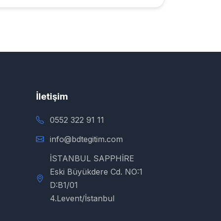
İletişim
0552 322 91 11
info@bdtegitim.com
İSTANBUL SAPPHİRE
Eski Büyükdere Cd. NO:1
D:B1/01
4.Levent/İstanbul